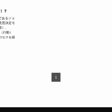
」！？
であるジョ
意思決定モ
観察）、
ct（行動）
ロセスを繰
1