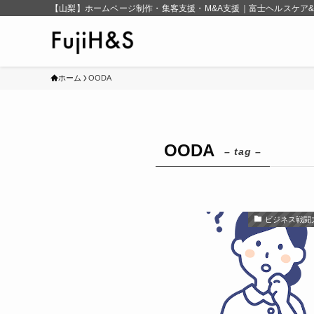
【山梨】ホームページ制作・集客支援・M&A支援｜富士ヘルスケア
ホーム
OODA
OODA
– tag –
ビジネス戦闘