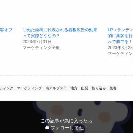
客オブ
〇ぬた歯科に代表される看板広告の効果
LP（ランデ
って実際どうなの？
的に集客を行
2023年7月31日
れで勝てる！
マーケティング全般
2023年8月2
マーケティン
ティング
マーケティング
南アルプス市
地方
山梨
折り込み
集客
この記事が気に入ったら
フォローしてね！